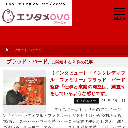
MENU
ブラッド・バード
ブラッド・バード
２
「
」に関連する
件の記事
【インタビュー】『インクレディブ
ル・ファミリー』ブラッド・バード
監督「仕事と家庭の両立は、綱渡り
をしているような感じです」
2018年7月31日
インタビュー
ディズニー／ピクサーのアニメーショ
ン『インクレディブル・ファミリー』が８月１日から公開される。
本作は、スーパーパワーを持つヒーロー家族の平凡な日常と、悪と
の戦いを、ユーモアとアクション、スリル満載で描いた壮大なアド