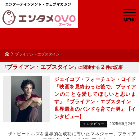
MENU
ブライアン・エプスタイン
ブライアン・エプスタイン
２
「
」に関連する
件の記事
ジェイコブ・フォーチュン・ロイド
「映画を見終わった後で、ブライア
ンのことを愛してほしいと思いま
す」『ブライアン・エプスタイン
世界最高のバンドを育てた男』【イ
ンタビュー】
2025年9月24日
インタビュー
ザ・ビートルズを世界的な成功に導いたマネジャー、ブライア