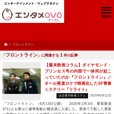
MENU
フロントライン
フロントライン
１
「
」に関連する
件の記事
【週末映画コラム】ダイヤモンド・
プリンセス号の内部で一体何が起こ
っていたのか『フロントライン』／
オール尾道ロケで映画化したSF青春
ミステリー『リライト』
2025年6月12日
ほぼ週刊映画コラム
『フロントライン』（6月13日公開） 2020年2月3日、乗客乗員
3711人を乗せた豪華客船が横浜港に入港した。香港で下船した乗客