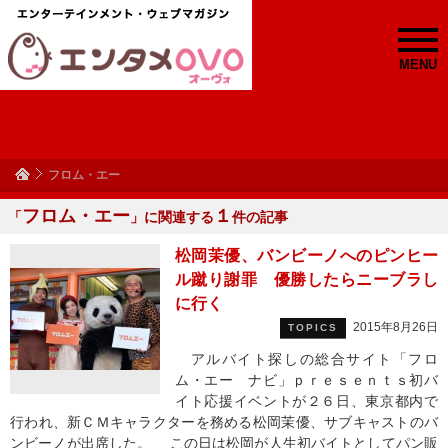
MENU
フロム・エー
フロム・エー
１
「
」に関連する
件の記事
松岡茉優、バンビーノへのピンヒー
ル蹴り謝罪 優勝したらニーブラし
に行く
2015年8月26日
TOPICS
アルバイト探しの総合サイト「フロ
ム・エー ナビ」ｐｒｅｓｅｎｔｓ初バ
イト応援イベントが２６日、東京都内で
行われ、新ＣＭキャラクターを務める松岡茉優、サブキャストのバ
ンビーノが出席した。 この日は松岡が人生初バイトとしてパン販