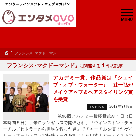
MENU
フランシス･マクドーマンド
フランシス･マクドーマンド
１
「
」に関連する
件の記事
アカデミー賞、作品賞は『シェイ
プ・オブ・ウォーター』 辻一弘が
メイクアップ＆ヘアスタイリング賞
を受賞
2018年3月5日
TOPICS
第90回アカデミー賞授賞式が４日（日
本時間５日）、米ロサンゼルスで開催され、『ウィンストン・チャ
ーチル／ヒトラーから世界を救った男』でチャーチルを演じたゲイ
リー・オールドマンの特殊メークを担当した日本人アーティストの