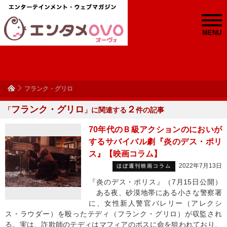
MENU
フランク・グリロ
フランク・グリロ
２
「
」に関連する
件の記事
70年代のＢ級アクションのにおいが
するサバイバル劇『炎のデス・ポリ
ス』【映画コラム】
2022年7月13日
ほぼ週刊映画コラム
『炎のデス・ポリス』（7月15日公開）
ある夜、砂漠地帯にある小さな警察署
に、女性新人警官バレリー（アレクシ
ス・ラウダー）を殴ったテディ（フランク・グリロ）が収監され
る。実は、詐欺師のテディはマフィアのボスに命を狙われており、