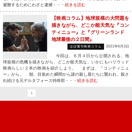
避難するためにわざと逮捕・・・
続きを読む
【映画コラム】地球規模の大問題を
描きながら、どこか能天気な『コン
ティニュー』と『グリーンランド
地球最後の２日間』
2021年6月3日
ほぼ週刊映画コラム
今回は、６月４日から公開される、地
球規模の危機を描きながら、どこか能天気な、いかにもハリウッド
映画らしい２本の映画を紹介しよう。 まずは、『コンティニュ
ー』から。 朝、目覚めた瞬間から謎の殺し屋たちに襲われ、殺さ
れ続ける元デルタフォース特殊部・・・
続きを読む
1