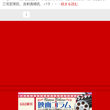
三宅宏実氏、吉村真晴氏、パラ・・・
続きを読む
1