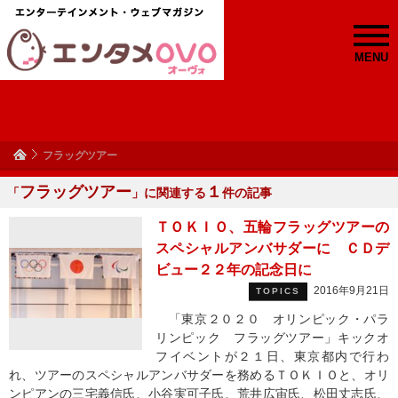
MENU
フラッグツアー
フラッグツアー
１
「
」に関連する
件の記事
ＴＯＫＩＯ、五輪フラッグツアーの
スペシャルアンバサダーに ＣＤデ
ビュー２２年の記念日に
2016年9月21日
TOPICS
「東京２０２０ オリンピック・パラ
リンピック フラッグツアー」キックオ
フイベントが２１日、東京都内で行わ
れ、ツアーのスペシャルアンバサダーを務めるＴＯＫＩＯと、オリ
ンピアンの三宅義信氏、小谷実可子氏、荒井広宙氏、松田丈志氏、