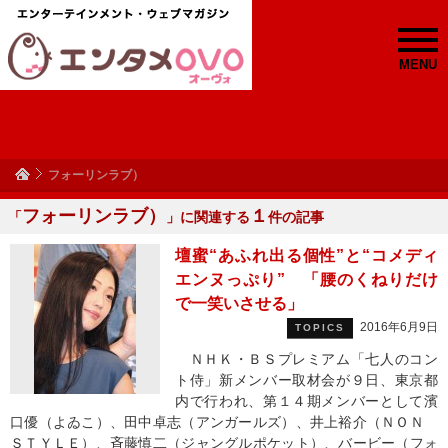
MENU
フォーリンラブ）
フォーリンラブ）
１
「
」に関連する
件の記事
壇蜜“あふれ出る個性”と“コメディ
エンヌっぷり” 「腰のくねりだけ
で一笑いさせる」
2016年6月9日
TOPICS
ＮＨＫ・ＢＳプレミアム「七人のコン
ト侍」新メンバー取材会が９日、東京都
内で行われ、第１４期メンバーとして濱
口優（よゐこ）、田中卓志（アンガールズ）、井上裕介（ＮＯＮ
ＳＴＹＬＥ）、斉藤慎二（ジャングルポケット）、バービー（フォ