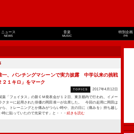
ニュース
音楽
特別企画
NEWS
MUSIC
PR
事
准一、パンチングマシーンで実力披露 中学以来の挑戦
２２１キロ」をマーク
2017年4月12日
TOPICS
薬「フェイタス」の新ＣＭ発表会が１２日、東京都内で行われ、イメー
ラクターに起用された俳優の岡田准一が出席した。 今回の起用に岡田は
から、トレーニングとか痛みがつらい時や、次の日に（痛みを）持ち越し
い時に貼っていたので光栄です」と・・・
続きを読む