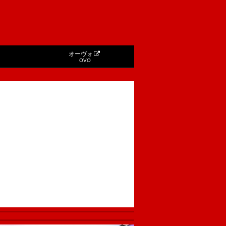
オーヴォ
OVO