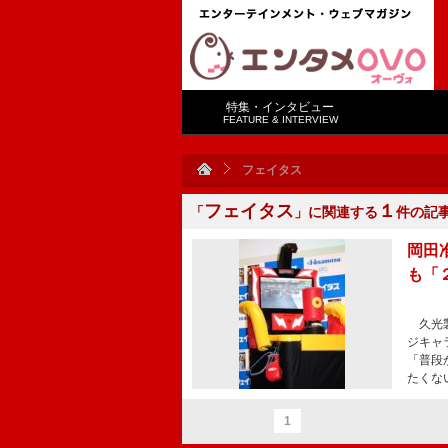
特集・インタビュー
FEATURE & INTERVIEW
フェイタス
フェイタス
１
「
」に関連する
件の記
岡田
も「
久光製
ジキャ
「普段
たくな
1