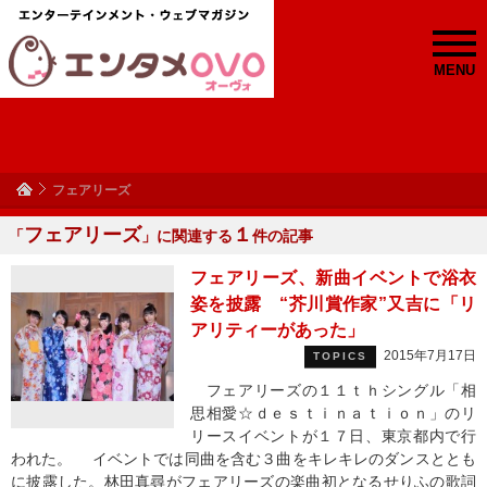
MENU
フェアリーズ
フェアリーズ
１
「
」に関連する
件の記事
フェアリーズ、新曲イベントで浴衣
姿を披露 “芥川賞作家”又吉に「リ
アリティーがあった」
2015年7月17日
TOPICS
フェアリーズの１１ｔｈシングル「相
思相愛☆ｄｅｓｔｉｎａｔｉｏｎ」のリ
リースイベントが１７日、東京都内で行
われた。 イベントでは同曲を含む３曲をキレキレのダンスととも
に披露した。林田真尋がフェアリーズの楽曲初となるせりふの歌詞