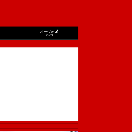
オーヴォ
OVO