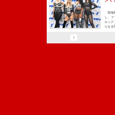
現地時
し、フ
ルック
らなる
1