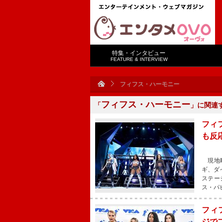
特集・インタビュー
FEATURE & INTERVIEW
フィフス・ハーモニー
フィフス・ハーモニー
「
」に関連
フィ
も反
現地時
ギ、ダ
ステー
ス・パ
フィ
ジで