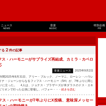
ニュース
音楽
特別企画
NEWS
MUSIC
PR
２
する
件の記事
フス・ハーモニーがサプライズ再結成、カミラ・カベロ
応
2025年9月2日
音楽ニュース
間2025年8月31日、アリー・ブルック、ノーマニ、ローレン・ハウレ
イナ・ジェーンからなるフィフス・ハーモニー（5H）が、7年ぶりに同じ
ジに立った。 4人は、ジョナス・ブラザーズが米ダラスのドス・エキ
ビリオンで行った公演に登場し、パフォー・・・
続きを読む
フス・ハーモニーが7年ぶりにX投稿、意味深メッセー
ファンの期待煽る