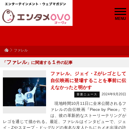
MENU
ファレル
ファレル
１
「
」に関連する
件の記事
ファレル、ジェイ・Zがレゴとして
自伝映画に登場することを事前に伝
えなかったと明かす
2024年9月20日
音楽ニュース
現地時間10月11日に全米公開されるフ
ァレルの自伝映画『Piece by Piece』で
は、彼の革新的なストーリーテリングが
レゴを通じて描かれる。最近、ファレルはインタビューで、ジェ
イ・Zやスヌープ・ドッグなどの有名な友人たちにカメオ出演の許