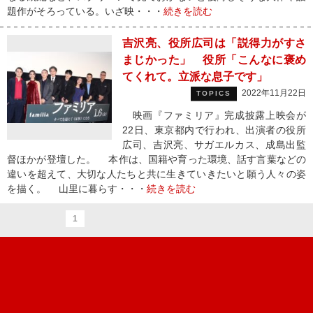
題作がそろっている。いざ映・・・
続きを読む
吉沢亮、役所広司は「説得力がすさ
まじかった」 役所「こんなに褒め
てくれて。立派な息子です」
2022年11月22日
TOPICS
映画『ファミリア』完成披露上映会が
22日、東京都内で行われ、出演者の役所
広司、吉沢亮、サガエルカス、成島出監
督ほかが登壇した。 本作は、国籍や育った環境、話す言葉などの
違いを超えて、大切な人たちと共に生きていきたいと願う人々の姿
を描く。 山里に暮らす・・・
続きを読む
1