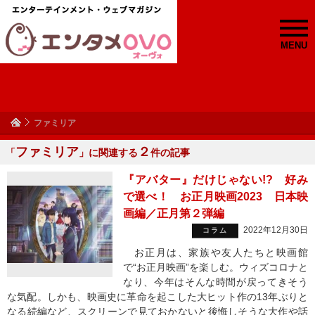
MENU
ファミリア
ファミリア
２
「
」に関連する
件の記事
『アバター』だけじゃない!? 好み
で選べ！ お正月映画2023 日本映
画編／正月第２弾編
2022年12月30日
コラム
お正月は、家族や友人たちと映画館
で“お正月映画”を楽しむ。ウィズコロナと
なり、今年はそんな時間が戻ってきそう
な気配。しかも、映画史に革命を起こした大ヒット作の13年ぶりと
なる続編など、スクリーンで見ておかないと後悔しそうな大作や話