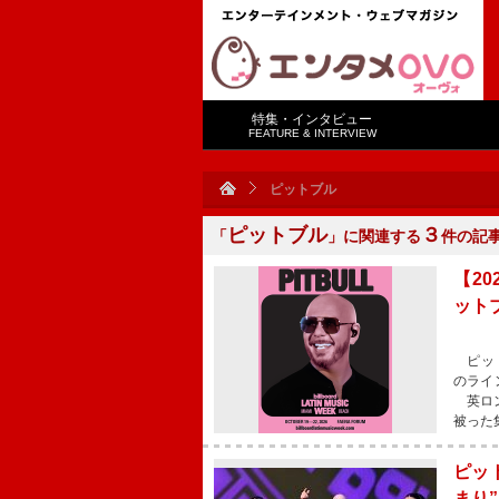
特集・インタビュー
FEATURE & INTERVIEW
ピットブル
ピットブル
３
「
」に関連する
件の記
【2
ット
ピット
のライ
英ロン
被った
ピッ
まり