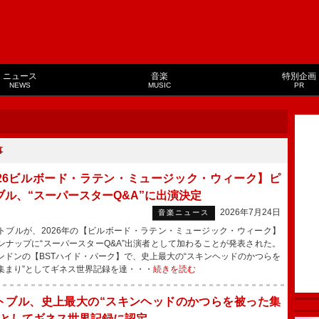
ニュース
音楽
特別企画
NEWS
MUSIC
PR
事
026ビルボード・ラテン・ミュージック・ウィーク】ピ
ブル、“スーパースターQ&A”に出演決定
2026年7月24日
音楽ニュース
ブルが、2026年の【ビルボード・ラテン・ミュージック・ウィーク】
ンナップに“スーパースターQ&A”出演者として加わることが発表された。
ドンの【BSTハイド・パーク】で、史上最大の“スキンヘッドのかつらを
集まり”としてギネス世界記録を達・・・
続きを読む
トブル、史上最大の“スキンヘッドのかつらを被った集
”としてギネス世界記録に認定