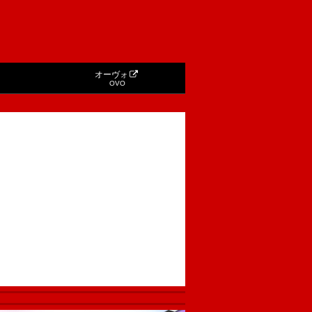
オーヴォ
OVO