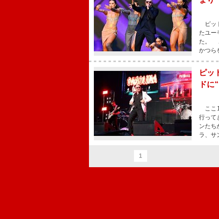
ピット
たユー
た。 
かつら
ピッ
ドに
ここ1
行って
ンたち
ラ、サ
1