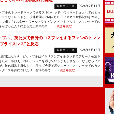
2026年7月14日
音楽ニュース
ブルのトレードマークであるスキンヘッドへのオマージュとして始まっ
モラスなトレンドが、現地時間2026年7月10日にギネス世界記録を達成し
この日、“ミスター・ワールドワイド”ことピットブルは、スキンヘッドの
をかぶった人々による史上最大の集・・・
続きを読む
トブル、英公演で自身のコスプレをするファンのトレン
“プライスレス”と反応
2025年6月12日
音楽ニュース
週間にわたり、ピットブルはイギリスとアイルランドでアリーナ公演を
きたが、彼はある種のデジャヴを感じているかもしれない。なぜならファ
が、彼の服装を真似して、ライブ会場で黒いスーツ、スキンヘッドのカツ
ングラスを身につけたり、会場の外で・・・
続きを読む