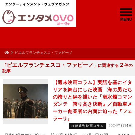
MENU
ピエルフランチェスコ・ファビーノ
ピエルフランチェスコ・ファビーノ
２
「
」に関連する
件の
記事
【週末映画コラム】実話を基にイタ
リアを舞台にした映画 海の男たち
の誇りと絆を描いた『潜水艦コマン
ダンテ 誇り高き決断』／自動車メ
ーカー創業者の内面に迫った『フェ
ラーリ』
2024年7月4日
ほぼ週刊映画コラム