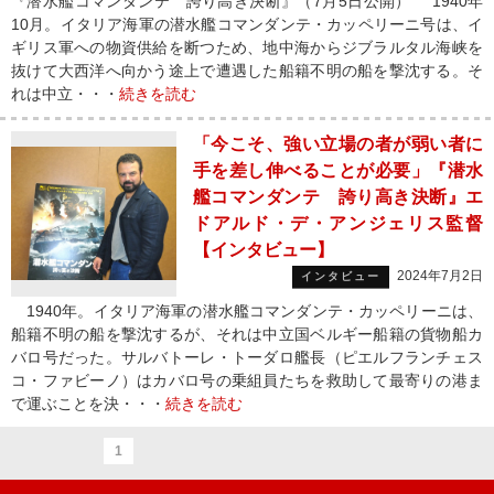
『潜水艦コマンダンテ 誇り高き決断』（7月5日公開） 1940年
10月。イタリア海軍の潜水艦コマンダンテ・カッペリーニ号は、イ
ギリス軍への物資供給を断つため、地中海からジブラルタル海峡を
抜けて大西洋へ向かう途上で遭遇した船籍不明の船を撃沈する。そ
れは中立・・・
続きを読む
「今こそ、強い立場の者が弱い者に
手を差し伸べることが必要」『潜水
艦コマンダンテ 誇り高き決断』エ
ドアルド・デ・アンジェリス監督
【インタビュー】
2024年7月2日
インタビュー
1940年。イタリア海軍の潜水艦コマンダンテ・カッペリーニは、
船籍不明の船を撃沈するが、それは中立国ベルギー船籍の貨物船カ
バロ号だった。サルバトーレ・トーダロ艦長（ピエルフランチェス
コ・ファビーノ）はカバロ号の乗組員たちを救助して最寄りの港ま
で運ぶことを決・・・
続きを読む
1