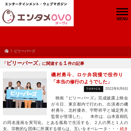
MENU
ビリーバーズ
ビリーバーズ
１
「
」に関連する
件の記事
磯村勇斗、ロケ弁我慢で役作り
「本当の修行のようでした」
2022年6月6日
TOPICS
映画『ビリーバーズ』完成披露上映会
が６日、東京都内で行われ、出演者の磯
村勇斗、北村優衣、宇野祥平と城定秀夫
監督が登壇した。 本作は、山本直樹氏
の同名漫画を実写化。とある孤島で生活する、２人の男と１人の
女。宗教的な団体に所属する彼らは、互いをオペレータ・・・
続き