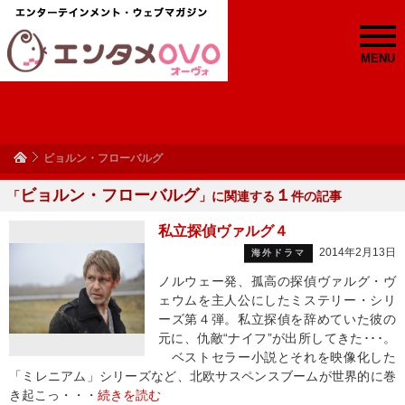
MENU
ビョルン・フローバルグ
ビョルン・フローバルグ
１
「
」に関連する
件の記事
私立探偵ヴァルグ４
2014年2月13日
海外ドラマ
ノルウェー発、孤高の探偵ヴァルグ・ヴ
ェウムを主人公にしたミステリー・シリ
ーズ第４弾。私立探偵を辞めていた彼の
元に、仇敵“ナイフ”が出所してきた･･･。
ベストセラー小説とそれを映像化した
「ミレニアム」シリーズなど、北欧サスペンスブームが世界的に巻
き起こっ・・・
続きを読む