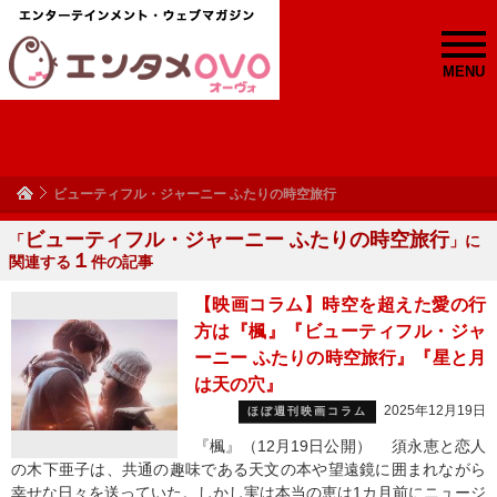
MENU
ビューティフル・ジャーニー ふたりの時空旅行
ビューティフル・ジャーニー ふたりの時空旅行
「
」に
１
関連する
件の記事
【映画コラム】時空を超えた愛の行
方は『楓』『ビューティフル・ジャ
ーニー ふたりの時空旅行』『星と月
は天の穴』
2025年12月19日
ほぼ週刊映画コラム
『楓』（12月19日公開） 須永恵と恋人
の木下亜子は、共通の趣味である天文の本や望遠鏡に囲まれながら
幸せな日々を送っていた。しかし実は本当の恵は1カ月前にニュージ