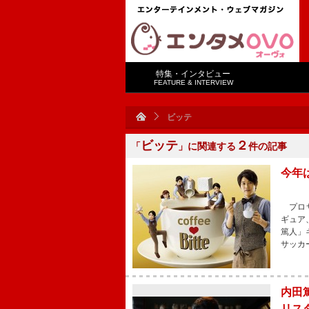
特集・インタビュー
FEATURE & INTERVIEW
ビッテ
ビッテ
２
「
」に関連する
件の記事
今年
プロサ
ギュア
篤人」
サッカ
内田
リス