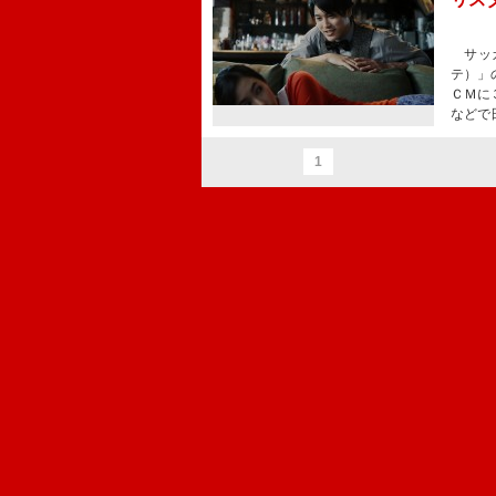
サッカ
テ）」
ＣＭに
などで
1