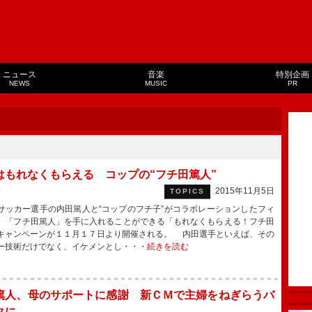
ニュース
音楽
特別企画
NEWS
MUSIC
PR
はもれなくもらえる コップの“フチ田篤人”
2015年11月5日
TOPICS
ッカー選手の内田篤人と“コップのフチ子”がコラボレーションしたフィ
、「フチ田篤人」を手に入れることができる「もれなくもらえる！フチ田
キャンペーンが１１月１７日より開催される。 内田選手といえば、その
ー技術だけでなく、イケメンとし・・・
続きを読む
篤人、母のサポートに感謝 新ＣＭで主婦をねぎらうバ
タに