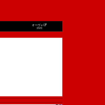
オーヴォ
OVO