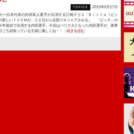
2015年9月17日
TOPICS
ー日本代表の内田篤人選手が出演する江崎グリコ「Ｂｉｔｔｅ（ビッ
の新しいＴＶＣＭが、２２日から全国でオンエアされる。 「ビッテ」の
３年連続で出演する内田選手。今回はバリスタとなった内田選手が、家事
日ごろ頑張っている主婦に優しくね・・・
続きを読む