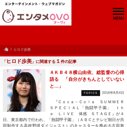
MENU
ヒロド歩美
ヒロド歩美
１
「
」に関連する
件の記事
ＡＫＢ４８横山由依、総監督の心得
語る 「自分がきちんとしていない
と…」
2016年8月4日
TOPICS
『Ｃｏｃａ－Ｃｏｌａ ＳＵＭＭＥＲ
ＳＰＥＣＩＡＬ「熱闘甲子園」 ｔｈ
ｅ ＬＩＶＥ 体感 ＳＴＡＧＥ』が４
日、東京都内で行われ、「熱闘甲子園」（ＡＢＣとテレビ朝日が共
同制作する高校野球ダイジェスト）のキャスターを務める古田敦