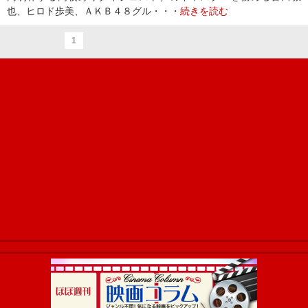
也、ヒロド歩美、ＡＫＢ４８グル・・・
続きを読む
1