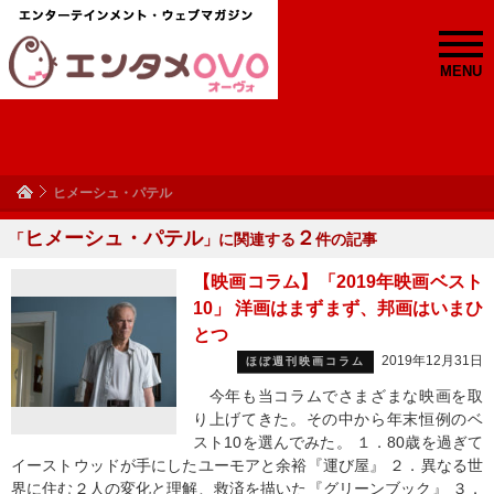
MENU
ヒメーシュ・パテル
ヒメーシュ・パテル
２
「
」に関連する
件の記事
【映画コラム】「2019年映画ベスト
10」 洋画はまずまず、邦画はいまひ
とつ
2019年12月31日
ほぼ週刊映画コラム
今年も当コラムでさまざまな映画を取
り上げてきた。その中から年末恒例のベ
スト10を選んでみた。 １．80歳を過ぎて
イーストウッドが手にしたユーモアと余裕『運び屋』 ２．異なる世
界に住む２人の変化と理解、救済を描いた『グリーンブック』 ３．