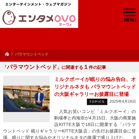
MENU
パラマウントベッド
パラマウントベッド
１
「
」に関連する
件の記事
ミルクボーイが眠りの悩み告白、オ
リジナルネタも パラマウントベッド
の大阪ギャラリーお披露目に登場
2025年4月16日
TOPICS
人気お笑いコンビ「ミルクボーイ」の
駒場孝と内海崇が4月15日、大阪の商業施
設KITTE大阪で18日に開業する「パラマ
ウントベッド 眠りギャラリーKITTE大阪店」の先行お披露目会に登
場。眠りに関する悩みやオリジナルネタの披露で盛り上げた。 0