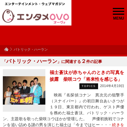
MENU
パトリック・ハーラン
パトリック・ハーラン
２
「
」に関連する
件の記事
福士蒼汰が赤ちゃんのときの写真を
披露 柴咲コウ「将来性を感じる」
2014年4月19日
TOPICS
映画『名探偵コナン 異次元の狙撃手
（スナイパー）』の初日舞台あいさつが
１９日、東京都内で行われ、ゲスト声優
を務めた福士蒼汰、パトリック・ハーラ
ン、主題歌を歌った柴咲コウほかが登壇した。 声優初挑戦でコナ
ンを追い詰める謎の男を演じた福士は「今まではヒー・・・
続きを