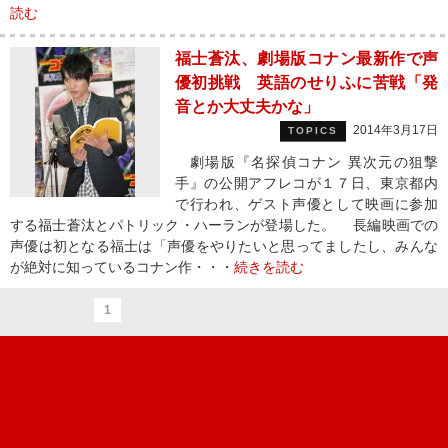
読む
福士蒼汰、劇場版コナン最新作で声
優初挑戦 英語のせりふに苦戦「発
音とか大丈夫かな」
2014年3月17日
TOPICS
劇場版『名探偵コナン 異次元の狙撃
手』の公開アフレコが１７日、東京都内
で行われ、ゲスト声優として映画に参加
する福士蒼汰とパトリック・ハーランが登場した。 長編映画での
声優は初となる福士は「声優をやりたいと思ってましたし、みんな
が絶対に知っているコナン作・・・
続きを読む
1