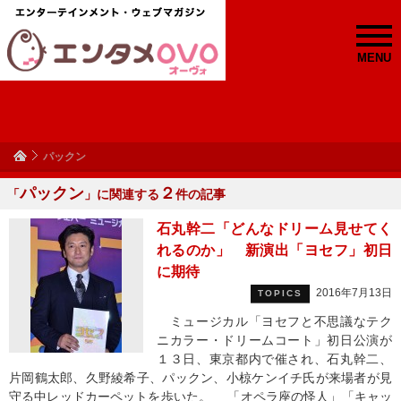
MENU
パックン
パックン
２
「
」に関連する
件の記事
石丸幹二「どんなドリーム見せてく
れるのか」 新演出「ヨセフ」初日
に期待
2016年7月13日
TOPICS
ミュージカル「ヨセフと不思議なテク
ニカラー・ドリームコート」初日公演が
１３日、東京都内で催され、石丸幹二、
片岡鶴太郎、久野綾希子、パックン、小椋ケンイチ氏が来場者が見
守る中レッドカーペットを歩いた。 「オペラ座の怪人」「キャッ