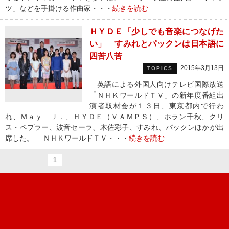
ツ」などを手掛ける作曲家・・・
続きを読む
ＨＹＤＥ「少しでも音楽につなげた
い」 すみれとパックンは日本語に
四苦八苦
2015年3月13日
TOPICS
英語による外国人向けテレビ国際放送
「ＮＨＫワールドＴＶ」の新年度番組出
演者取材会が１３日、東京都内で行わ
れ、Ｍａｙ Ｊ．、ＨＹＤＥ（ＶＡＭＰＳ）、ホラン千秋、クリ
ス・ペプラー、波音セーラ、木佐彩子、すみれ、パックンほかが出
席した。 ＮＨＫワールドＴＶ・・・
続きを読む
1