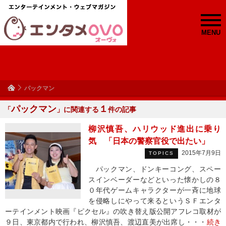
MENU
パックマン
パックマン
１
「
」に関連する
件の記事
柳沢慎吾、ハリウッド進出に乗り
気 「日本の警察官役で出たい」
2015年7月9日
TOPICS
パックマン、ドンキーコング、スペー
スインベーダーなどといった懐かしの８
０年代ゲームキャラクターが一斉に地球
を侵略しにやって来るというＳＦエンタ
ーテインメント映画『ピクセル』の吹き替え版公開アフレコ取材が
９日、東京都内で行われ、柳沢慎吾、渡辺直美が出席し・・・
続き