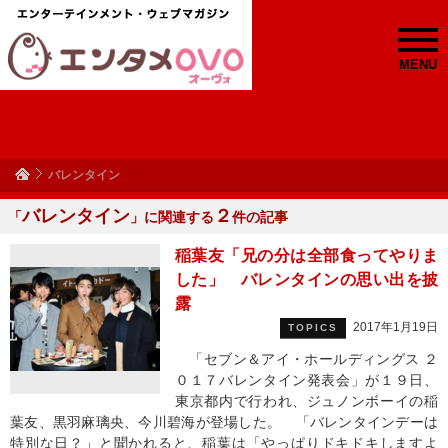
MENU
バレンタイン
バレンタイン
２
「
」に関連する
件の記事
稲葉友「兄の分は全部食ってやりま
した」 バレンタインの思い出を披
露
2017年1月19日
TOPICS
「セブン＆アイ・ホールディングス ２
０１７バレンタイン発表会」が１９日、
東京都内で行われ、ジュノンボーイの稲
葉友、黒羽麻璃央、今川碧海が登場した。 「バレンタインデーは
特別な日？」と聞かれると、稲葉は「やっぱりドキドキしますよ