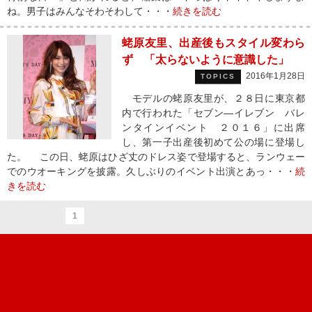
ね。男子はみんなそわそわして・・・
続きを読む
蛯原友里、出産後もスタイル変わら
ず 「太らないように意識した」
2016年1月28日
TOPICS
モデルの蛯原友里が、２８日に東京都
内で行われた「セブン—イレブン バレ
ンタインイベント ２０１６」に出席
し、第一子出産後初めて公の場に登場し
た。 この日、蛯原はひざ丈のドレス姿で登場すると、ランウェー
でのウオーキングを披露。久しぶりのイベント出演とあっ・・・
続
きを読む
1