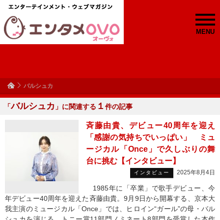
MENU
バルシュカ
バルシュカ
１
「
」に関連する
件の記事
斉藤由貴、デビュー40周年を迎え
「感謝の気持ちでいっぱい」 ミュ
ージカル「Once」で久しぶりの舞
台に挑む【インタビュー】
2025年8月4日
インタビュー
1985年に「卒業」で歌手デビュー、今
年デビュー40周年を迎えた斉藤由貴。9月9日から開幕する、京本大
我主演のミュージカル「Once」では、ヒロイン“ガール”の母・バル
シュカを演じる。トニー賞11部門ノミネート8部門を受賞した本作