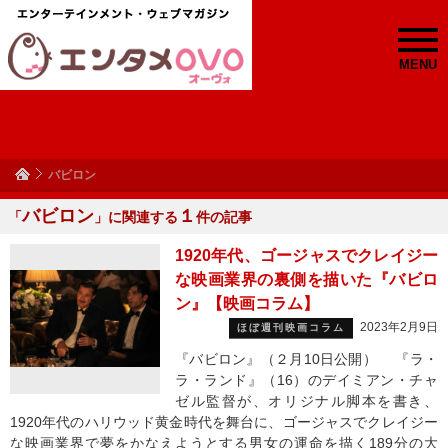
MENU
バビロン
バビロン
１
「
」に関連する
件の記事
1920年代、ゴージャスでクレイジー
な映画業界の裏側を描いた『バビロ
ン』【映画コラム】
2023年2月9日
ほぼ週刊映画コラム
『バビロン』（２月10日公開） 『ラ・
ラ・ランド』（16）のデイミアン・チャ
ゼル監督が、オリジナル脚本を書き、
1920年代のハリウッド黄金時代を舞台に、ゴージャスでクレイジー
な映画業界で夢をかなえようとする男女の運命を描く189分の大