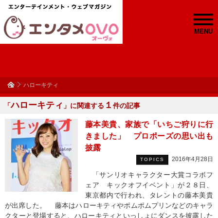
MENU
ハローキティ
ハローキティ
１
「
」に関連する
件の記事
藤本美貴、家族で「いちご狩りに行
きました」 プロポーズの思い出も
披露
2016年4月28日
TOPICS
「サンリオキャラクター大賞コラボフ
ェア キックオフイベント」が２８日、
東京都内で行われ、タレントの藤本美貴
が出席した。 藤本はハローキティやポムポムプリンなどのキャラ
クターと登場すると、ハローキティといっしょにダンスを披露した