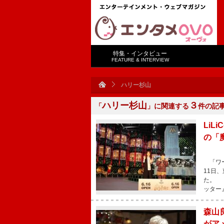
特集・インタビュー
FEATURE & INTERVIEW
ハリー杉山
ハリー杉山
３
「
」に関連する
件の記
Li
の「
「ワー
11日
た。 
ッター
森山
がア