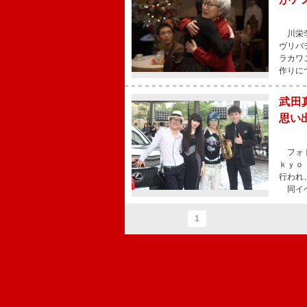
川栄李
ヴリバ
ラカワ
作りに
武田
思い
フォト
ｋｙｏ
行われ
同イベ
1