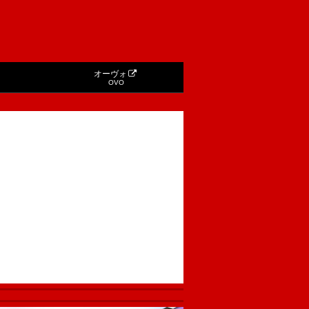
オーヴォ
OVO