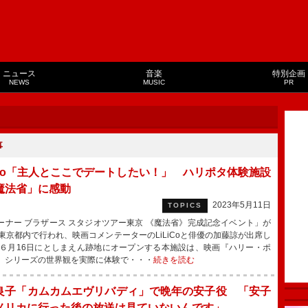
ニュース
音楽
特別企画
NEWS
MUSIC
PR
事
LiCo「主人とここでデートしたい！」 ハリポタ体験施設
魔法省」に感動
2023年5月11日
TOPICS
ナー ブラザース スタジオツアー東京 《魔法省》完成記念イベント」が
、東京都内で行われ、映画コメンテーターのLiLiCoと俳優の加藤諒が出席し
６月16日にとしまえん跡地にオープンする本施設は、映画『ハリー・ポ
』シリーズの世界観を実際に体験で・・・
続きを読む
良子「カムカムエヴリバディ」で晩年の安子役 「安子
メリカに行った後の放送は見ていないんです」