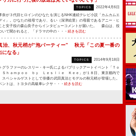
2022年4月6日
TOPICS
奈が３代目ヒロインのひなたを演じるNHK連続テレビ小説「カムカムエ
ディ」。ひなたの祖母であり、るい（深津絵里）の母親であるアニー・ヒ
こと安子役の森山良子からインタビューコメントが届いた。 森山は、役
ついて聞かれると、「ドラマの中の・・・
続きを読む
真治、秋元梢が“泡パーティー” 秋元「この夏一番の
出になる」
2014年9月18日
TOPICS
グラファーのレスリー・キー氏によるパブリックアートイベント「Ｔｏ
 Ｓｈａｍｐｏｏ ｂｙ Ｌｅｓｌｉｅ Ｋｅｅ」が１８日、東京都内で
、スペシャルゲストとして俳優の武田真治とモデルの秋元梢が登場した。
ントは、トヨタの高級車レクサ・・・
続きを読む