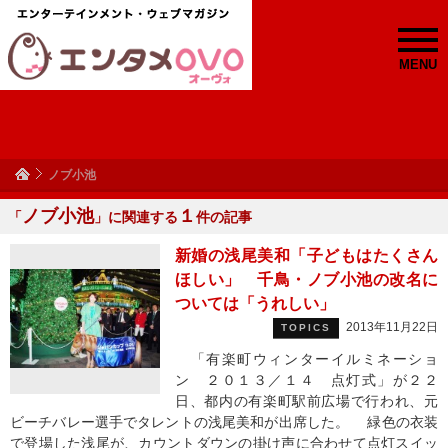
MENU
ノブ小池
ノブ小池
１
「
」に関連する
件の記事
新婚の浅尾美和「子どもはたくさん
ほしい」 千鳥・ノブ小池の改名に
ついては「うれしい」
2013年11月22日
TOPICS
「有楽町ウィンターイルミネーショ
ン ２０１３／１４ 点灯式」が２２
日、都内の有楽町駅前広場で行われ、元
ビーチバレー選手でタレントの浅尾美和が出席した。 緑色の衣装
で登場した浅尾が、カウントダウンの掛け声に合わせて点灯スイッ