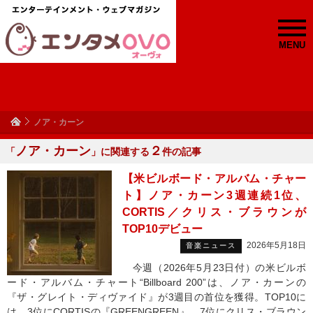
MENU
ノア・カーン
ノア・カーン
２
「
」に関連する
件の記事
【米ビルボード・アルバム・チャー
ト】ノア・カーン3週連続1位、
CORTIS／クリス・ブラウンが
TOP10デビュー
2026年5月18日
音楽ニュース
今週（2026年5月23日付）の米ビルボ
ード・アルバム・チャート“Billboard 200”は、ノア・カーンの
『ザ・グレイト・ディヴァイド』が3週目の首位を獲得。TOP10に
は、3位にCORTISの『GREENGREEN』、7位にクリス・ブラウン