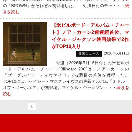
の『BROWN』がそれぞれ初登場した。 5月9日付のチャ・・・
続
きを読む
【米ビルボード・アルバム・チャー
ト】ノア・カーン2週連続首位、マ
イケル・ジャクソン映画効果で2作
がTOP10入り
2026年5月11日
音楽ニュース
今週（2026年5月16日付）の米ビルボ
ード・アルバム・チャート“Billboard 200”は、ノア・カーンの
『ザ・グレイト・ディヴァイド』が2週目の首位を獲得した。
TOP10には、ケイシー・マスグレイヴスの最新アルバム『ミドル・
オブ・ノーホエア』が初登場。マイケル・ジャクソン・・・
続きを
読む
1