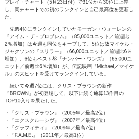
プレイ・チャート（5月23日付）で31位から30位に上昇
し、同チャートでの初のランクインと自己最高位を更新し
た。
先週4位にランクインしていたモーガン・ウォーレンの
『アイム・ザ・プロブレム』（85,000ユニット／前週比
2％増加）は今週も同位をキープして、5位は故マイケル・
ジャクソンの『スリラー』（66,000ユニット／前週比6％
増加）、6位もベスト盤『ナンバー・ワンズ』（65,000ユ
ニット／前週比6％増加）が、伝記映画『Michael／マイケ
ル』の大ヒットを受けてランクインしている。
続いて今週7位には、クリス・ブラウンの新作
『BROWN』が初登場して、以下に続く通算13作目の
TOP10入りを果たした。
・『クリス・ブラウン』（2005年／最高2位）
・『エクスクルーシヴ』（2007年／最高4位）
・『グラフィティ』（2009年／最高7位）
・『F.A.M.E.』（2011年／最高1位）