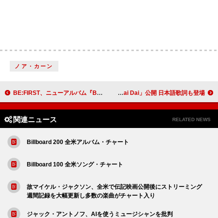
ノア・カーン
BE:FIRST、ニューアルバム『BE:4U』リリース＆ドームツアー開催を発表
シャキーラ＆バーナ・ボーイ、【FIFAワールドカップ2026】公式ソング「Dai Dai」公開 日本語歌詞も登場
関連ニュース
RELATED NEWS
Billboard 200 全米アルバム・チャート
Billboard 100 全米ソング・チャート
故マイケル・ジャクソン、全米で伝記映画公開後にストリーミング
週間記録を大幅更新し多数の楽曲がチャート入り
ジャック・アントノフ、AIを使うミュージシャンを批判