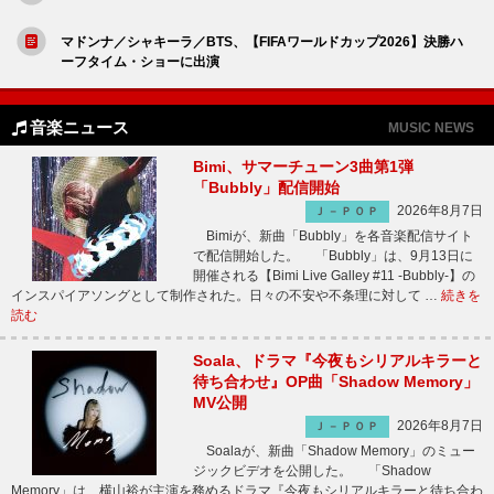
マドンナ／シャキーラ／BTS、【FIFAワールドカップ2026】決勝ハ
ーフタイム・ショーに出演
音楽ニュース
MUSIC NEWS
Bimi、サマーチューン3曲第1弾
「Bubbly」配信開始
2026年8月7日
Ｊ－ＰＯＰ
Bimiが、新曲「Bubbly」を各音楽配信サイト
で配信開始した。 「Bubbly」は、9月13日に
開催される【Bimi Live Galley #11 -Bubbly-】の
インスパイアソングとして制作された。日々の不安や不条理に対して …
続きを
読む
Soala、ドラマ『今夜もシリアルキラーと
待ち合わせ』OP曲「Shadow Memory」
MV公開
2026年8月7日
Ｊ－ＰＯＰ
Soalaが、新曲「Shadow Memory」のミュー
ジックビデオを公開した。 「Shadow
Memory」は、横山裕が主演を務めるドラマ『今夜もシリアルキラーと待ち合わ