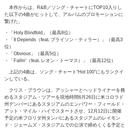
本作からは、R&B／ソング・チャートにTOP10入りし
た以下の4曲がヒットして、アルバムのプロモーションに
繋げた。
・「Holy Blindfold」（最高8位）
・「It Depends（feat. ブライソン・ティラー）」（最高3
位）
・「Obvious」（最高5位）
・「Fallin’（feat. レオン・トーマス）」（最高12位）
上記の4曲は、ソング・チャート“Hot 100”にもランクイ
ンしている。
クリス・ブラウンは、アッシャーとヘッドライナーを務
めるスタジアム・ツアーを現地時間6月26日に米コロラド
州デンバーにあるスタジアムのエンパワー・フィールド・
アット・マイル・ハイでスタートさせ、12月12日に開催
予定の米フロリダ州タンパにあるスタジアムのレイモン
ド・ジェームズ・スタジアムでの公演で締めくくる予定と