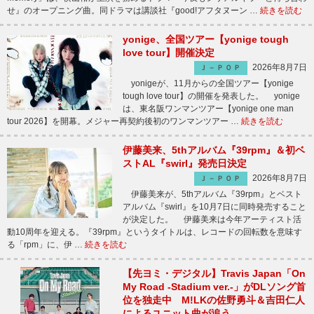
せ』のオープニング曲。同ドラマは講談社『good!アフタヌーン …
続きを読む
yonige、全国ツアー【yonige tough
love tour】開催決定
2026年8月7日
Ｊ－ＰＯＰ
yonigeが、11月からの全国ツアー【yonige
tough love tour】の開催を発表した。 yonige
は、東名阪ワンマンツアー【yonige one man
tour 2026】を開幕。メジャー再契約後初のワンマンツアー …
続きを読む
伊藤美来、5thアルバム『39rpm』＆初ベ
ストAL『swirl』発売日決定
2026年8月7日
Ｊ－ＰＯＰ
伊藤美来が、5thアルバム『39rpm』とベスト
アルバム『swirl』を10月7日に同時発売すること
が決定した。 伊藤美来は今年アーティスト活
動10周年を迎える。『39rpm』というタイトルは、レコードの回転数を意味す
る「rpm」に、伊 …
続きを読む
【先ヨミ・デジタル】Travis Japan「On
My Road -Stadium ver.-」がDLソング首
位を独走中 M!LKの佐野勇斗＆吉田仁人
によるユニット曲が追う