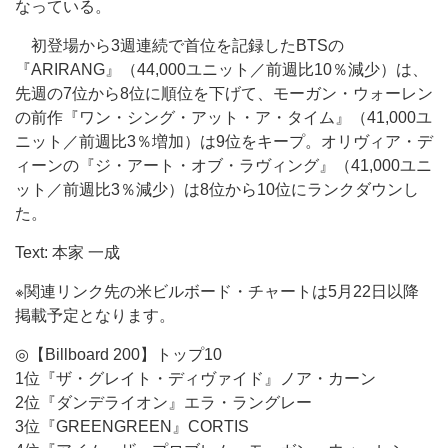
なっている。
初登場から3週連続で首位を記録したBTSの
『ARIRANG』（44,000ユニット／前週比10％減少）は、
先週の7位から8位に順位を下げて、モーガン・ウォーレン
の前作『ワン・シング・アット・ア・タイム』（41,000ユ
ニット／前週比3％増加）は9位をキープ。オリヴィア・デ
ィーンの『ジ・アート・オブ・ラヴィング』（41,000ユニ
ット／前週比3％減少）は8位から10位にランクダウンし
た。
Text: 本家 一成
※関連リンク先の米ビルボード・チャートは5月22日以降
掲載予定となります。
◎【Billboard 200】トップ10
1位『ザ・グレイト・ディヴァイド』ノア・カーン
2位『ダンデライオン』エラ・ラングレー
3位『GREENGREEN』CORTIS