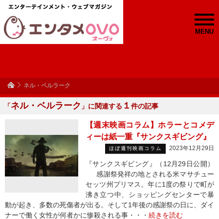
MENU
ネル・ベルラーク
ネル・ベルラーク
１
「
」に関連する
件の記事
【週末映画コラム】ホラーとコメデ
ィーは紙一重『サンクスギビング』
2023年12月29日
ほぼ週刊映画コラム
『サンクスギビング』（12月29日公開）
感謝祭発祥の地とされる米マサチュー
セッツ州プリマス。年に1度の祭りで町が
沸き立つ中、ショッピングセンターで暴
動が起き、多数の死傷者が出る。そして1年後の感謝祭の日に、ダイ
ナーで働く女性が何者かに惨殺される事・・・
続きを読む