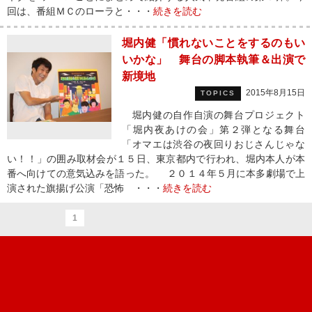
回は、番組ＭＣのローラと・・・
続きを読む
堀内健「慣れないことをするのもい
いかな」 舞台の脚本執筆＆出演で
新境地
2015年8月15日
TOPICS
堀内健の自作自演の舞台プロジェクト
「堀内夜あけの会」第２弾となる舞台
「オマエは渋谷の夜回りおじさんじゃな
い！！」の囲み取材会が１５日、東京都内で行われ、堀内本人が本
番へ向けての意気込みを語った。 ２０１４年５月に本多劇場で上
演された旗揚げ公演「恐怖 ・・・
続きを読む
1