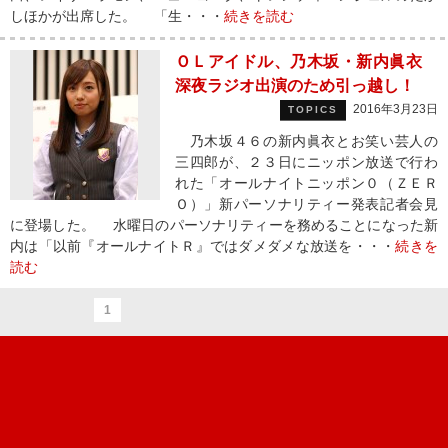
しほかが出席した。 「生・・・
続きを読む
ＯＬアイドル、乃木坂・新内眞衣
深夜ラジオ出演のため引っ越し！
2016年3月23日
TOPICS
乃木坂４６の新内眞衣とお笑い芸人の
三四郎が、２３日にニッポン放送で行わ
れた「オールナイトニッポン０（ＺＥＲ
Ｏ）」新パーソナリティー発表記者会見
に登場した。 水曜日のパーソナリティーを務めることになった新
内は「以前『オールナイトＲ』ではダメダメな放送を・・・
続きを
読む
1