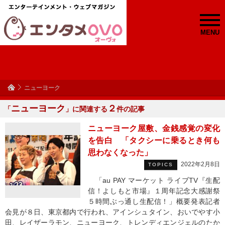
MENU
ニューヨーク
ニューヨーク
２
「
」に関連する
件の記事
ニューヨーク屋敷、金銭感覚の変化
を告白 「タクシーに乗るとき何も
思わなくなった」
2022年2月8日
TOPICS
「au PAY マーケット ライブTV『生配
信！よしもと市場』１周年記念大感謝祭
５時間ぶっ通し生配信！」概要発表記者
会見が８日、東京都内で行われ、アインシュタイン、おいでやす小
田、レイザーラモン、ニューヨーク、トレンディエンジェルのたか