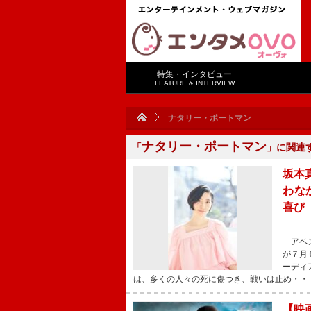
特集・インタビュー
FEATURE & INTERVIEW
ナタリー・ポートマン
ナタリー・ポートマン
「
」に関連
坂本
わな
喜び
アベン
が７月
ーディ
は、多くの人々の死に傷つき、戦いは止め・・
【映