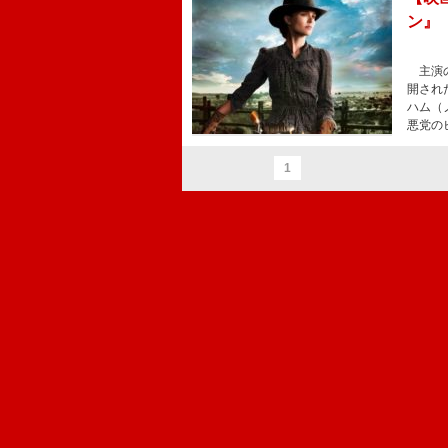
ン』
主演の
開され
ハム（
悪党の
1