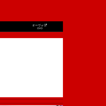
オーヴォ
OVO