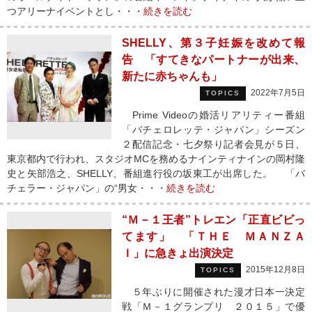
つアリーナイベントとし・・・
続きを読む
SHELLY、第３子妊娠を改めて報
告 「すてきなパートナーが出来、
新たに赤ちゃんも」
2022年7月5日
TOPICS
Prime Videoの婚活リアリティー番組
「バチェロレッテ・ジャパン」シーズン
２配信記念・七夕祭り記者会見が５日、
東京都内で行われ、スタジオMCを務めるナインティナインの岡村隆
史と矢部浩之、SHELLY、番組進行役の坂東工が出席した。 「バ
チェラー・ジャパン」の“男女・・・
続きを読む
“Ｍ－１王者”トレエン「正直ビビっ
てます」 「ＴＨＥ ＭＡＮＺＡ
Ｉ」に急きょ出演決定
2015年12月8日
TOPICS
５年ぶりに開催された漫才日本一決定
戦「Ｍ－１グランプリ ２０１５」で優