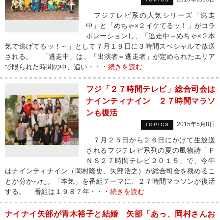
フジテレビ系の人気シリーズ「逃走
中」と「めちゃ×２イケてるッ！」がコラ
ボレーションし、「逃走中～めちゃ×２本
気で逃げてるッ！～」として７月１９日に３時間スペシャルで放送
される。 「逃走中」は、「出演者＝逃走者」が定められたエリア
で限られた時間の中、追い・・・
続きを読む
フジ「２７時間テレビ」総合司会は
ナインティナイン ２７時間マラソ
ンも復活
2015年5月8日
TOPICS
７月２５日から２６日にかけて生放送
されるフジテレビ系列の夏の風物詩「Ｆ
ＮＳ２７時間テレビ２０１５」で、今年
はナインティナイン（岡村隆史、矢部浩之）が総合司会を務めるこ
とが分かった。「本気」を番組テーマに、２７時間マラソンが復活
する。 番組は１９８７年・・・
続きを読む
ナイナイ矢部が青木裕子と結婚 矢部「あっ、岡村さんお