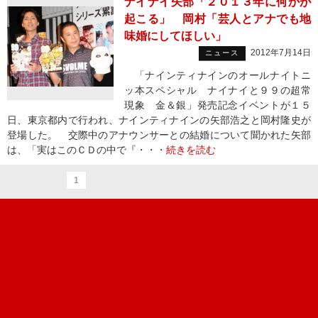
ナイナイ矢部「２０１３年に何かが
起こる」 岡村「芸人とアナでも地
味婚にしてほしい」
2012年7月14日
ニュース
「ナインティナインのオールナイトニ
ッ本スペシャル ナイナイと９９の超常
現象 金＆銀」発売記念イベントが１５
日、東京都内で行われ、ナインティナインの矢部浩之と岡村隆史が
登場した。 交際中のアナウンサーとの結婚について聞かれた矢部
は、「実はこのＣＤの中で『・・・
続きを読む
1