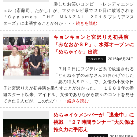
勝したお笑いコンビ・トレンディエンジ
ェル（斎藤司、たかし）が、フジテレビ系で２０日に放送される
「Ｃｙｇａｍｅｓ ＴＨＥ ＭＡＮＺＡＩ ２０１５ プレミアマス
ターズ」に出演することが分か・・・
続きを読む
キョンキョンと宮沢りえ初共演
「みなおかＳＰ」、水落オープンに
「めちゃイケ」出演
2015年6月24日
TOPICS
７月２日にフジテレビ系で放送される
「とんねるずのみなさんのおかげでした
～夏の特大ＳＰ～」で、女優の小泉今日
子と宮沢りえが初共演を果たすことが分かった。 １９８８年の番
組スタート以来、アイドル、女優でありながら数々のコントを見せ
てきた２人だが、このたび・・・
続きを読む
めちゃイケメンバーが「逃走中」に
挑戦 “２７時間ランナー”大久保は
持久力に手応え
2015年6月9日
TOPICS