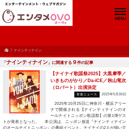
MENU
ナインティナイン
ナインティナイン
９
「
」に関連する
件の記事
【ナイナイ歌謡祭2025】大黒摩季／
いきものがかり／Da-iCE／秋山竜次
（ロバート）出演決定
2025年5月30日
音楽ニュース
2025年10月25日に神奈川・横浜アリー
ナで開催される【ナインティナインのオ
ールナイトニッポン歌謡祭】の第1弾ゲス
トが発表となった。 本公演は、ニッポン放送『ナインティナイン
のオールナイトニッポン』の番組イベント。ナイナイの2人が揃い立