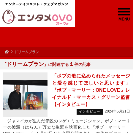
MENU
ドリームプラン
ドリームプラン
１
「
」に関連する
件の記事
「ボブの歌に込められたメッセージ
と愛を感じてほしいと思います」
『ボブ・マーリー：ONE LOVE』レ
イナルド・マーカス・グリーン監督
【インタビュー】
2024年5月21日
インタビュー
ジャマイカが生んだ伝説のレゲエミュージシャン、ボブ・マーリ
ーの波瀾（はらん）万丈な生涯を映画化した『ボブ・マーリー：