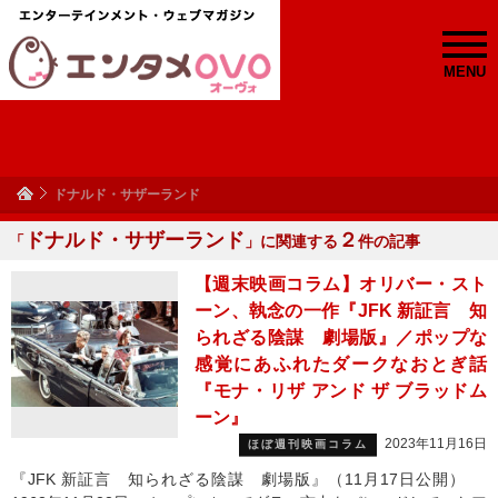
MENU
ドナルド・サザーランド
ドナルド・サザーランド
２
「
」に関連する
件の記事
【週末映画コラム】オリバー・スト
ーン、執念の一作『JFK 新証言 知
られざる陰謀 劇場版』／ポップな
感覚にあふれたダークなおとぎ話
『モナ・リザ アンド ザ ブラッドム
ーン』
2023年11月16日
ほぼ週刊映画コラム
『JFK 新証言 知られざる陰謀 劇場版』（11月17日公開）