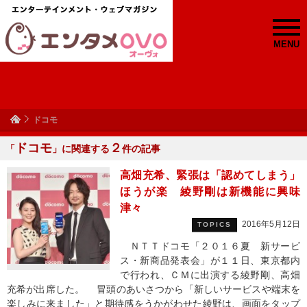
MENU
ドコモ
ドコモ
２
「
」に関連する
件の記事
高畑充希、緊張は「認めてしまう」
ほうが楽 綾野剛は新機能に興味
津々
2016年5月12日
TOPICS
ＮＴＴドコモ「２０１６夏 新サービ
ス・新商品発表会」が１１日、東京都内
で行われ、ＣＭに出演する綾野剛、高畑
充希が出席した。 冒頭のあいさつから「新しいサービスや端末を
楽しみに来ました」と期待感をうかがわせた綾野は、画面をタップ