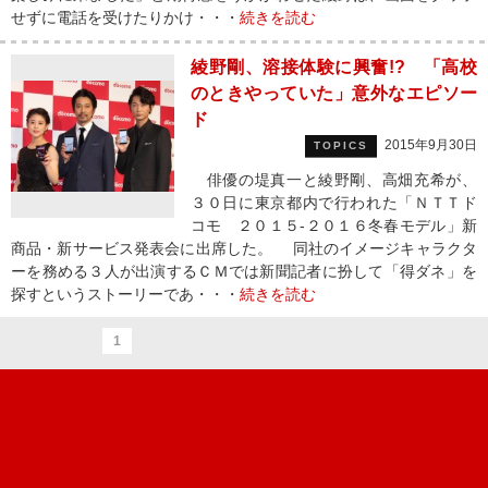
せずに電話を受けたりかけ・・・
続きを読む
綾野剛、溶接体験に興奮!? 「高校
のときやっていた」意外なエピソー
ド
2015年9月30日
TOPICS
俳優の堤真一と綾野剛、高畑充希が、
３０日に東京都内で行われた「ＮＴＴド
コモ ２０１５-２０１６冬春モデル」新
商品・新サービス発表会に出席した。 同社のイメージキャラクタ
ーを務める３人が出演するＣＭでは新聞記者に扮して「得ダネ」を
探すというストーリーであ・・・
続きを読む
1