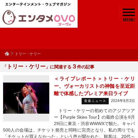
MENU
トリー・ケリー
トリー・ケリー
３
「
」に関連する
件の記事
＜ライブレポート＞トリー・ケリ
ー、ヴォーカリストの神髄を至近距
離で体感したプレミア来日ライブ
2024年9月3日
音楽ニュース
トリー・ケリーの初めてのアジアツア
ー【Purple Skies Tour】の最終公演を8月
29日に東京・渋谷WWWXで観た。キャパ
500人の会場は、チケット発売と同時に完売となり、私の周りでも
「チケットが買えなかった」という声が聞かれた。観客は、20代～