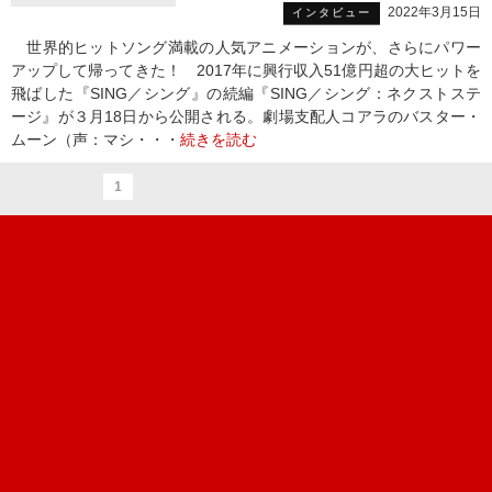
2022年3月15日
インタビュー
世界的ヒットソング満載の人気アニメーションが、さらにパワー
アップして帰ってきた！ 2017年に興行収入51億円超の大ヒットを
飛ばした『SING／シング』の続編『SING／シング：ネクストステ
ージ』が３月18日から公開される。劇場支配人コアラのバスター・
ムーン（声：マシ・・・
続きを読む
1