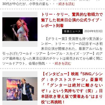
30代が中心だが、小学生の姿も・・・
続きを読む
トリー・ケリー、驚異的な歌唱力で
魅了した初来日公演の公式ライブ・
レポート到着
2024年9月3日
音楽ニュース
【グラミー賞】受賞歴も持つ実力派シ
ンガー、トリー・ケリーの記念すべき初
来日公演が開催された。最新アルバムを
引っさげたワールド・ツアー【パープル・スカイズ・ツアー】のア
ジア最終地となった東京公演のチケットは発売されてから瞬く間に
ソールドアウト。会場が熱気・・・
続きを読む
【インタビュー】映画『SING／シン
グ：ネクストステージ』斎藤司
「『グンターは絶対に離さない
ぞ！』という気持ちです（笑）」日
本語吹き替え版で愛着ある“はまり
役”に再挑戦！