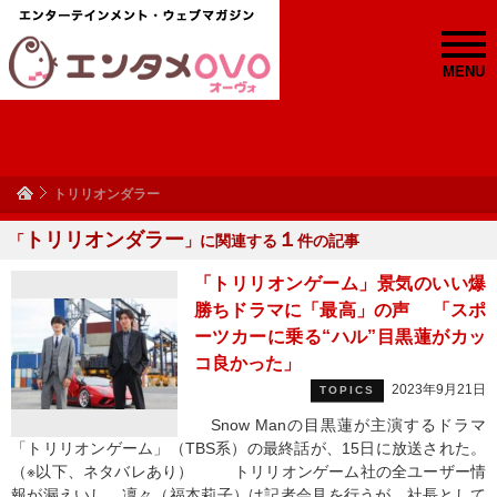
MENU
トリリオンダラー
トリリオンダラー
１
「
」に関連する
件の記事
「トリリオンゲーム」景気のいい爆
勝ちドラマに「最高」の声 「スポ
ーツカーに乗る“ハル”目黒蓮がカッ
コ良かった」
2023年9月21日
TOPICS
Snow Manの目黒蓮が主演するドラマ
「トリリオンゲーム」（TBS系）の最終話が、15日に放送された。
（※以下、ネタバレあり） トリリオンゲーム社の全ユーザー情
報が漏えいし、凜々（福本莉子）は記者会見を行うが、社長として