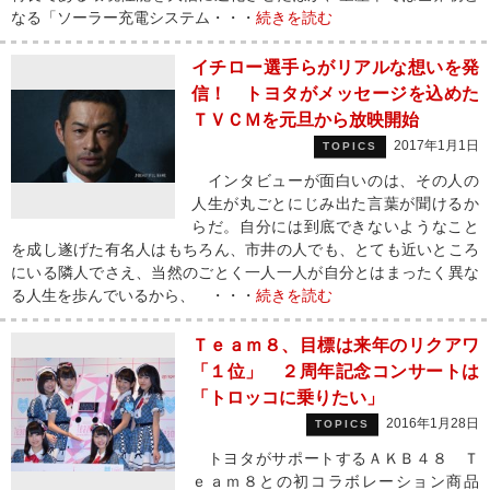
なる「ソーラー充電システム・・・
続きを読む
イチロー選手らがリアルな想いを発
信！ トヨタがメッセージを込めた
ＴＶＣＭを元旦から放映開始
2017年1月1日
TOPICS
インタビューが面白いのは、その人の
人生が丸ごとにじみ出た言葉が聞けるか
らだ。自分には到底できないようなこと
を成し遂げた有名人はもちろん、市井の人でも、とても近いところ
にいる隣人でさえ、当然のごとく一人一人が自分とはまったく異な
る人生を歩んでいるから、 ・・・
続きを読む
Ｔｅａｍ８、目標は来年のリクアワ
「１位」 ２周年記念コンサートは
「トロッコに乗りたい」
2016年1月28日
TOPICS
トヨタがサポートするＡＫＢ４８ Ｔ
ｅａｍ８との初コラボレーション商品