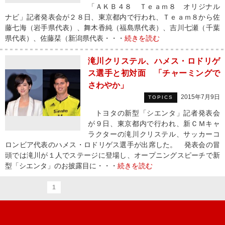
「ＡＫＢ４８ Ｔｅａｍ８ オリジナル
ナビ」記者発表会が２８日、東京都内で行われ、Ｔｅａｍ８から佐
藤七海（岩手県代表）、舞木香純（福島県代表）、吉川七瀬（千葉
県代表）、佐藤栞（新潟県代表・・・
続きを読む
滝川クリステル、ハメス・ロドリゲ
ス選手と初対面 「チャーミングで
さわやか」
2015年7月9日
TOPICS
トヨタの新型「シエンタ」記者発表会
が９日、東京都内で行われ、新ＣＭキャ
ラクターの滝川クリステル、サッカーコ
ロンビア代表のハメス・ロドリゲス選手が出席した。 発表会の冒
頭では滝川が１人でステージに登場し、オープニングスピーチで新
型「シエンタ」のお披露目に・・・
続きを読む
1