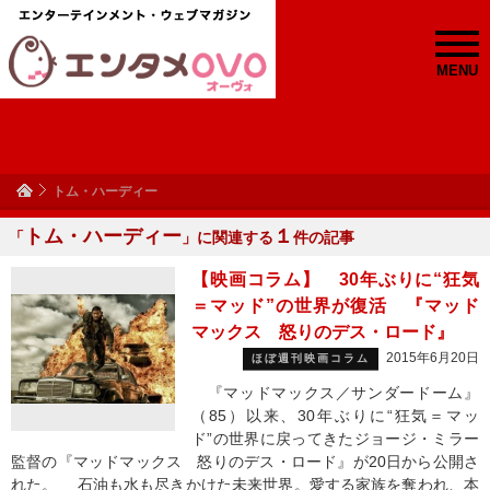
MENU
トム・ハーディー
トム・ハーディー
１
「
」に関連する
件の記事
【映画コラム】 30年ぶりに“狂気
＝マッド”の世界が復活 『マッド
マックス 怒りのデス・ロード』
2015年6月20日
ほぼ週刊映画コラム
『マッドマックス／サンダードーム』
（85）以来、30年ぶりに“狂気＝マッ
ド”の世界に戻ってきたジョージ・ミラー
監督の『マッドマックス 怒りのデス・ロード』が20日から公開さ
れた。 石油も水も尽きかけた未来世界。愛する家族を奪われ、本