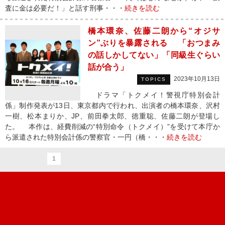
査に金は必要だ！」と話す刑事・・・
続きを読む
橋本環奈、佐藤二朗から“オジサ
ン”ぶりを暴露される 「おつまみ
の話しかしてない」「同級生ぐらい
話が合う」
2023年10月13日
TOPICS
ドラマ「トクメイ！警視庁特別会計
係」制作発表が13日、東京都内で行われ、出演者の橋本環奈、沢村
一樹、松本まりか、JP、前田拳太郎、徳重聡、佐藤二朗が登場し
た。 本作は、経費削減の“特別命令（トクメイ）”を受けて本庁か
ら派遣された特別会計係の警察官・一円（橋・・・
続きを読む
1