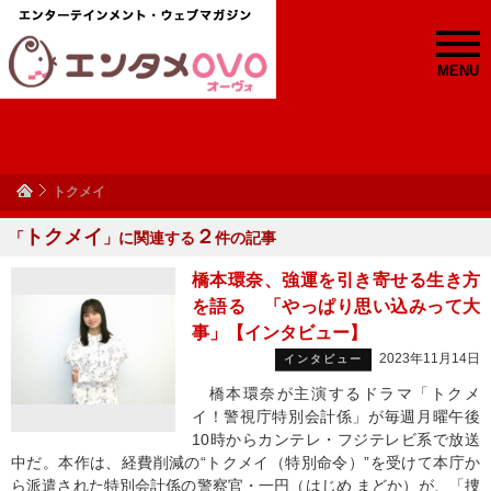
MENU
トクメイ
トクメイ
２
「
」に関連する
件の記事
橋本環奈、強運を引き寄せる生き方
を語る 「やっぱり思い込みって大
事」【インタビュー】
2023年11月14日
インタビュー
橋本環奈が主演するドラマ「トクメ
イ！警視庁特別会計係」が毎週月曜午後
10時からカンテレ・フジテレビ系で放送
中だ。本作は、経費削減の“トクメイ（特別命令）”を受けて本庁か
ら派遣された特別会計係の警察官・一円（はじめ まどか）が、「捜