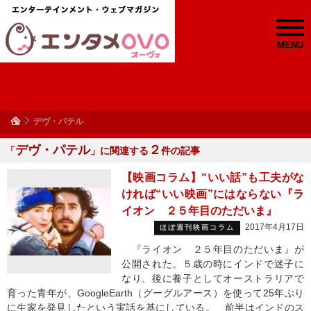
MENU
デヴ・パテル
デヴ・パテル
２
「
」に関連する
件の記事
【映画コラム】“いい話”も工夫がな
ければ“いい映画”にはならない『ラ
イオン ２５年目のただいま』
2017年4月17日
ほぼ週刊映画コラム
『ライオン ２５年目のただいま』が
公開された。５歳の時にインドで迷子に
なり、後に養子としてオーストラリアで
育った青年が、GoogleEarth（グーグルアース）を使って25年ぶり
に生家を発見したという実話を基にしている。 前半はインドのス