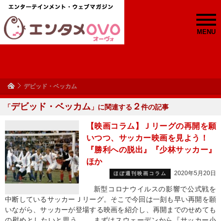
MENU
デビッド・ベッカム
デビッド・ベッカム
２
「
」に関連する
件の記事
【映画コラム】Ｊリーグの再開を願
いつつ、サッカー映画を見よう！
『勝利への脱出』『少林サッカー』
ほか
2020年5月20日
ほぼ週刊映画コラム
新型コロナウイルスの影響で公式戦を
中断しているサッカーＪリーグ。そこで今回は一刻も早い再開を願
いながら、サッカーが登場する映画を紹介し、再開までのせめても
の慰めとしたいと思う。 まずはスウェーデンから『サッカー小