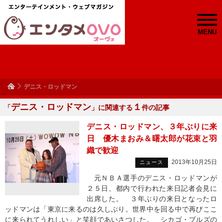
MENU
デニス・ロッドマン
デニス・ロッドマン
１
「
」に関連する
件の記事
デニス・ロッドマン、３年ぶりに来
日 優木まおみ＆曙太郎が花束と羽
織で歓迎
2013年10月25日
ニュース
元ＮＢＡ選手のデニス・ロッドマンが
２５日、都内で行われた来日記者会見に
出席した。 ３年ぶりの来日となったロ
ッドマンは「東京に来るのは久しぶり。世界中を回る中で再びここ
に来られてうれしい」と笑顔であいさつした。 シカゴ・ブルズの