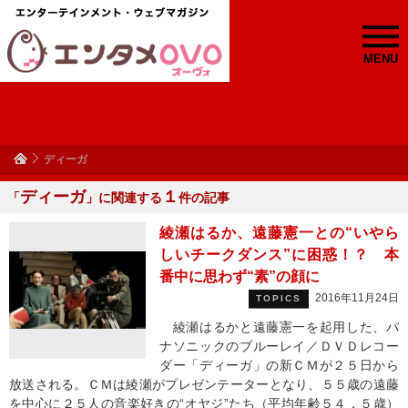
MENU
ディーガ
ディーガ
１
「
」に関連する
件の記事
綾瀬はるか、遠藤憲一との“いやら
しいチークダンス”に困惑！？ 本
番中に思わず“素”の顔に
2016年11月24日
TOPICS
綾瀬はるかと遠藤憲一を起用した、パ
ナソニックのブルーレイ／ＤＶＤレコー
ダー「ディーガ」の新ＣＭが２５日から
放送される。ＣＭは綾瀬がプレゼンテーターとなり、５５歳の遠藤
を中心に２５人の音楽好きの“オヤジ”たち（平均年齢５４．５歳）